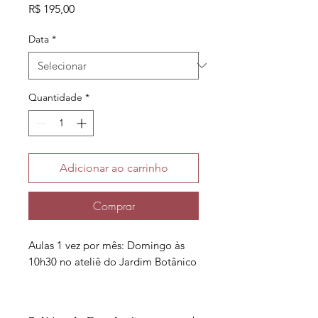
Preço
R$ 195,00
Data
*
Quantidade
*
Adicionar ao carrinho
Comprar
Aulas 1 vez por mês: Domingo às
10h30 no ateliê do Jardim Botânico
Os ceramistas-mirins vão criar
peças que poderão ser usadas no